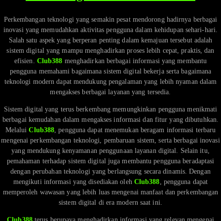
Perkembangan teknologi yang semakin pesat mendorong hadirnya berbagai
inovasi yang memudahkan aktivitas pengguna dalam kehidupan sehari-hari.
Salah satu aspek yang berperan penting dalam kemajuan tersebut adalah
sistem digital yang mampu menghadirkan proses lebih cepat, praktis, dan
efisien.
Club388
menghadirkan berbagai informasi yang membantu
pengguna memahami bagaimana sistem digital bekerja serta bagaimana
teknologi modern dapat mendukung pengalaman yang lebih nyaman dalam
mengakses berbagai layanan yang tersedia.
Sistem digital yang terus berkembang memungkinkan pengguna menikmati
berbagai kemudahan dalam mengakses informasi dan fitur yang dibutuhkan.
Melalui
Club388
, pengguna dapat menemukan beragam informasi terbaru
mengenai perkembangan teknologi, pembaruan sistem, serta berbagai inovasi
yang mendukung kenyamanan penggunaan layanan digital. Selain itu,
pemahaman terhadap sistem digital juga membantu pengguna beradaptasi
dengan perubahan teknologi yang berlangsung secara dinamis. Dengan
mengikuti informasi yang disediakan oleh
Club388
, pengguna dapat
memperoleh wawasan yang lebih luas mengenai manfaat dan perkembangan
sistem digital di era modern saat ini.
Club388
terus berupaya menghadirkan informasi yang relevan mengenai