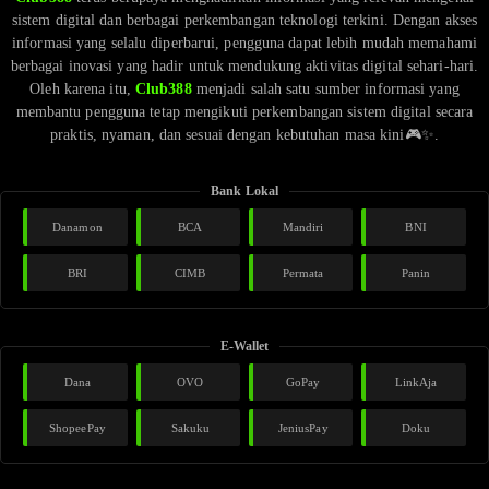
sistem digital dan berbagai perkembangan teknologi terkini. Dengan akses
informasi yang selalu diperbarui, pengguna dapat lebih mudah memahami
berbagai inovasi yang hadir untuk mendukung aktivitas digital sehari-hari.
Oleh karena itu,
Club388
menjadi salah satu sumber informasi yang
membantu pengguna tetap mengikuti perkembangan sistem digital secara
praktis, nyaman, dan sesuai dengan kebutuhan masa kini🎮✨.
Bank Lokal
Danamon
BCA
Mandiri
BNI
BRI
CIMB
Permata
Panin
E-Wallet
Dana
OVO
GoPay
LinkAja
ShopeePay
Sakuku
JeniusPay
Doku