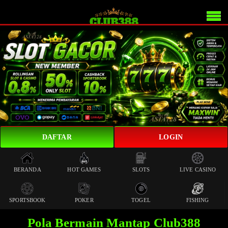
Tentang Kami
Author
Panduan Bermain
F.A.Q
DAFTAR
LOGIN
BERANDA
HOT GAMES
SLOTS
LIVE CASINO
SPORTSBOOK
POKER
TOGEL
FISHING
Pola Bermain Mantap Club388