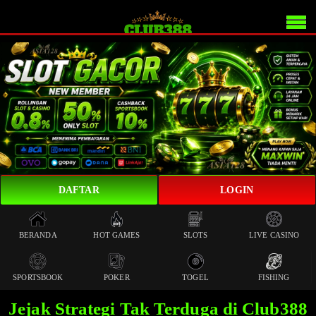
Tentang Kami
Author
Panduan Bermain
F.A.Q
DAFTAR
LOGIN
BERANDA
HOT GAMES
SLOTS
LIVE CASINO
SPORTSBOOK
POKER
TOGEL
FISHING
Jejak Strategi Tak Terduga di Club388